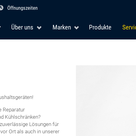
Öffnungszeiten
Über uns
Marken
Produkte
Servi
ushaltsgeräten!
ie Reparatur
nd Kühlschränken?
 zuverlässige Lösungen für
vor Ort als auch in unserer