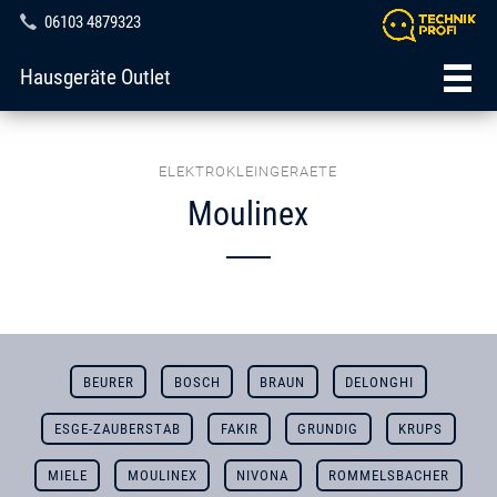
06103 4879323
Hausgeräte Outlet
ELEKTROKLEINGERAETE
Moulinex
BEURER
BOSCH
BRAUN
DELONGHI
ESGE-ZAUBERSTAB
FAKIR
GRUNDIG
KRUPS
MIELE
MOULINEX
NIVONA
ROMMELSBACHER